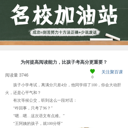
为何提高阅读能力，比孩子考高分更重要？
关注聚百课
阅读量 3746
0
孩子小学考试，离满分只差4分，他同学得了100，你会大动肝
火，还是心平气和？
有次等候公交，听到这么一段对话：
“咋回事，只考了96？”
“嗯…嗯…这次语文有点难。”
“王阿姨的孩子，就100分呀”